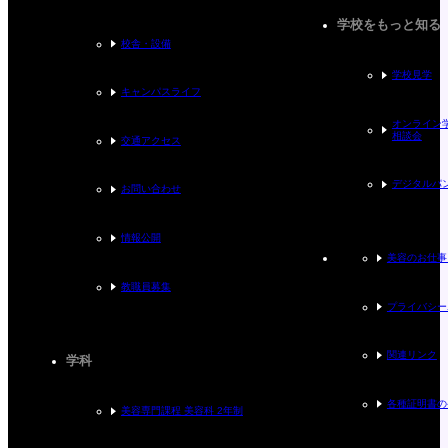
学校をもっと知る
校舎・設備
学校見学
キャンパスライフ
オンライン
相談会
交通アクセス
デジタルパ
お問い合わせ
情報公開
美容のお仕事
教職員募集
プライバシー
関連リンク
学科
各種証明書の
美容専門課程 美容科 2年制