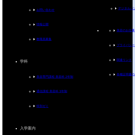
デジタルパ
お問い合わせ
情報公開
美容のお仕事
教職員募集
プライバシー
関連リンク
学科
各種証明書の
美容専門課程 美容科 2年制
通信課程 美容科 3年制
特別ゼミ
入学案内