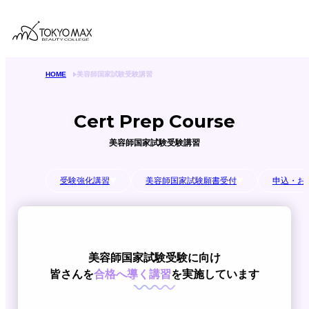
HOME
美容師国家試験受験講習
Cert Prep Course
美容師国家試験受験講習
受験強化講習
美容師国家試験願書受付
申込・お
美容師国家試験受験に向け
皆さんを
合格へ導く講習
を実施しています