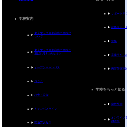
サポートサ
学校案内
就職サポー
東京マックス美容専門学校に
ついて
資格
東京マックス美容専門学校が
選ばれる
3つのヒミツ
卒業生から
オープンキャンパス
美容師国家
コラム
学校をもっと知る
校舎・設備
学校見学
キャンパスライフ
オンライン
相談会
交通アクセス