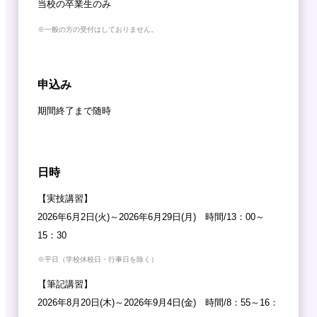
当校の卒業⽣のみ
※
⼀般の⽅の受付はしておりません。
申込み
期間終了まで随時
日時
【実技講習】
2026年6⽉2⽇(火)～2026年6⽉29⽇(月) 時間/13：00～
15：30
※
平日（学校休校日・行事日を除く）
【筆記講習】
2026年8⽉20⽇(木)～2026年9⽉4⽇(金) 時間/8：55～16：